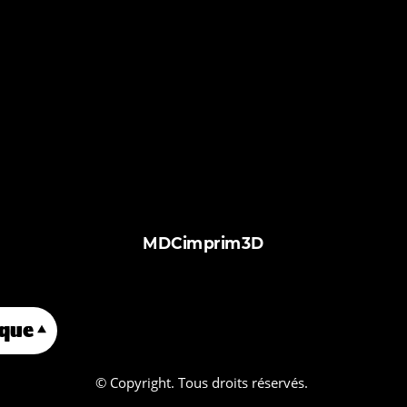
MDCimprim3D
que
À propos de nous
Services
ph
© Copyright. Tous droits réservés.