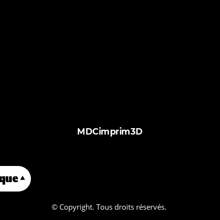
MDCimprim3D
que
À propos de nous
Services
ph
© Copyright. Tous droits réservés.