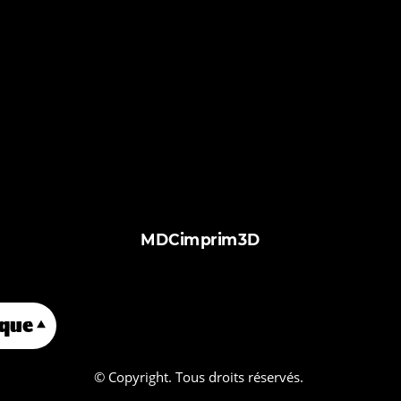
MDCimprim3D
que
À propos de nous
Services
ph
© Copyright. Tous droits réservés.