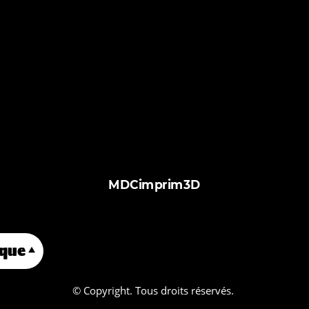
MDCimprim3D
que
À propos de nous
Services
ph
© Copyright. Tous droits réservés.